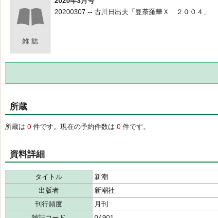
2020年3月号
20200307 -- 古川日出夫「曼荼羅華Ｘ ２００４」
所蔵
所蔵は
0
件です。現在の予約件数は
0
件です。
資料詳細
タイトル
新潮
出版者
新潮社
刊行頻度
月刊
雑誌コード
04901