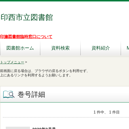
印西市立図書館
印旛図書館臨時窓口について
図書館ホーム
資料検索
資料紹介
トップメニュー
>
前画面に戻る場合は、ブラウザの戻るボタンを利用せず、
上にあるリンクを利用するようお願いします。
巻号詳細
1 件中、 1 件目