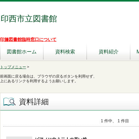
印西市立図書館
印旛図書館臨時窓口について
図書館ホーム
資料検索
資料紹介
トップメニュー
>
前画面に戻る場合は、ブラウザの戻るボタンを利用せず、
上にあるリンクを利用するようお願いします。
資料詳細
1 件中、 1 件目