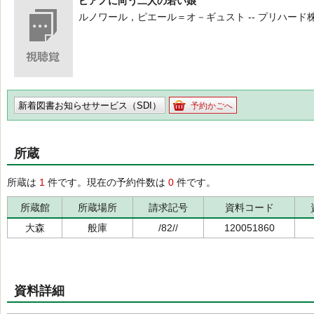
ピアノに向う二人の若い娘
ルノワール，ピエール＝オ－ギュスト -- プリハード株式会
新着図書お知らせサービス（SDI）
予約かごへ
所蔵
所蔵は
1
件です。現在の予約件数は
0
件です。
所蔵館
所蔵場所
請求記号
資料コード
大森
般庫
/82//
120051860
資料詳細