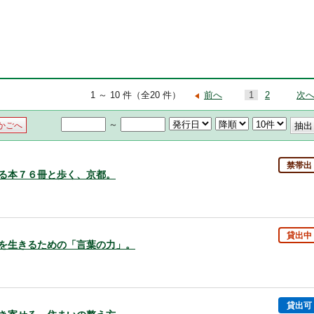
1 ～ 10 件（全20 件）
前へ
1
2
次
～
かごへ
禁帯出
深める本７６冊と歩く、京都。
貸出中
からを生きるための「言葉の力」。
貸出可