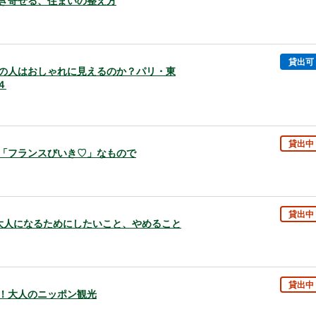
を引き寄せる、住まいの整え方
貸出可
、あの人はおしゃれに見えるのか？パリ・東
４
貸出中
しろ「フランスびいき♡」なもので
貸出中
敵な大人になるためにしたいこと、やめること
貸出中
ゆけ！大人のニッポン観光