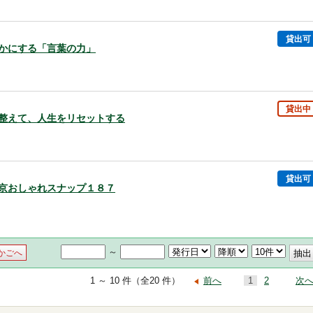
貸出可
を豊かにする「言葉の力」
貸出中
いを整えて、人生をリセットする
貸出可
・東京おしゃれスナップ１８７
～
かごへ
1 ～ 10 件（全20 件）
前へ
1
2
次