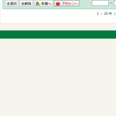
～
本棚へ
予約かごへ
1 ～ 10 件