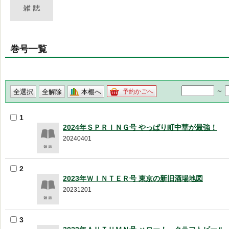
巻号一覧
～
本棚へ
予約かごへ
1
2024年ＳＰＲＩＮＧ号 やっぱり町中華が最強！
20240401
2
2023年ＷＩＮＴＥＲ号 東京の新旧酒場地図
20231201
3