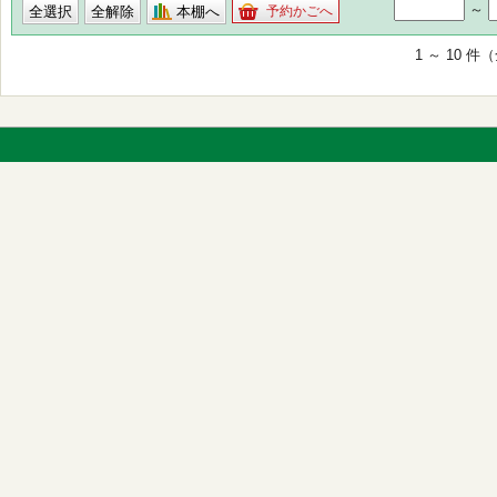
～
本棚へ
予約かごへ
1 ～ 10 件