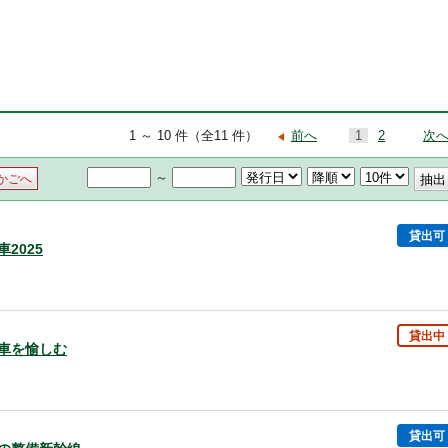
1 ～ 10 件（全11 件）
前へ
1
2
次
～
かごへ
貸出可
車2025
貸出中
電車を愉しむ
貸出可