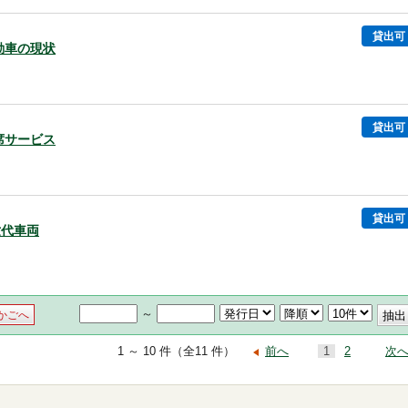
貸出可
気動車の現状
貸出可
着席サービス
貸出可
世代車両
～
かごへ
1 ～ 10 件（全11 件）
前へ
1
2
次