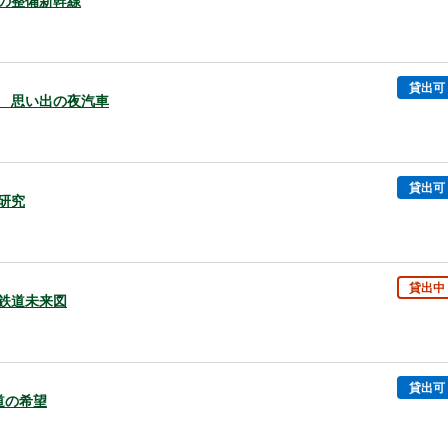
難の整備新幹線
貸出可
の旅 思い出の夜汽車
貸出可
大研究
貸出中
の鉄道未来図
貸出可
鉄道の希望