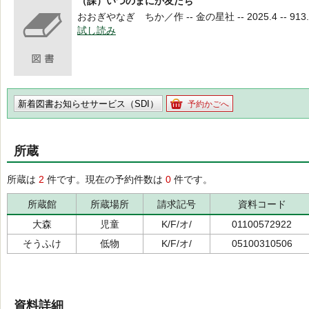
（課）いつのまにか友だち
おおぎやなぎ ちか／作 -- 金の星社 -- 2025.4 -- 913.
試し読み
新着図書お知らせサービス（SDI）
予約かごへ
所蔵
所蔵は
2
件です。現在の予約件数は
0
件です。
所蔵館
所蔵場所
請求記号
資料コード
大森
児童
K/F/オ/
01100572922
そうふけ
低物
K/F/オ/
05100310506
資料詳細