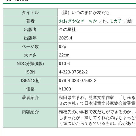
タイトル
（課）いつのまにか友だち
著者
おおぎやなぎ ちか
／作,
モカ子
／絵
出版者
金の星社
出版年
2025.4
ページ数
92p
大きさ
22cm
NDC分類(9版)
913.6
ISBN
4-323-07582-2
ISBN13桁
978-4-323-07582-2
価格
¥1300
著者紹介
秋田県生まれ。児童文学作家。「しゅる
ミのお札」で日本児童文芸家協会賞受賞
内容紹介
転校先の小学校で友だちができるのか、
しまったが、探してくれたのはちょっと
く気づいたらできているもの。心があた