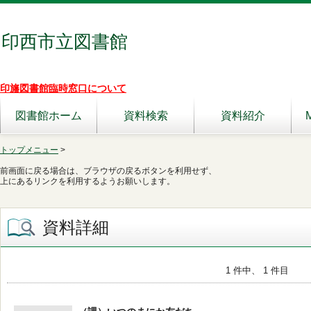
印西市立図書館
印旛図書館臨時窓口について
図書館ホーム
資料検索
資料紹介
トップメニュー
>
前画面に戻る場合は、ブラウザの戻るボタンを利用せず、
上にあるリンクを利用するようお願いします。
資料詳細
1 件中、 1 件目