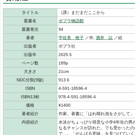
タイトル
（課）まだまだここから
叢書名
ポプラ物語館
叢書巻次
94
著者
宇佐美 牧子
／作,
酒井 以
／絵
出版者
ポプラ社
出版年
2025.5
ページ数
189p
大きさ
21cm
NDC分類(9版)
913.6
ISBN
4-591-18596-4
ISBN13桁
978-4-591-18596-4
価格
¥1400
著者紹介
作家。著書に「はれ晴れ池をさがして」
内容紹介
水泳がちょっぴり得意な小学4年生の男
なるチャンスが訪れた。でも受かったの
で…。「がんばる意味」を見つけていく