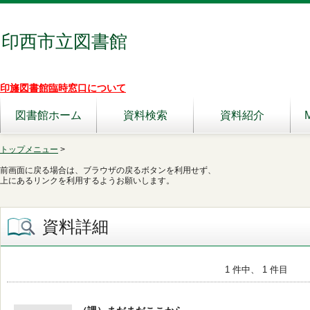
印西市立図書館
印旛図書館臨時窓口について
図書館ホーム
資料検索
資料紹介
トップメニュー
>
前画面に戻る場合は、ブラウザの戻るボタンを利用せず、
上にあるリンクを利用するようお願いします。
資料詳細
1 件中、 1 件目