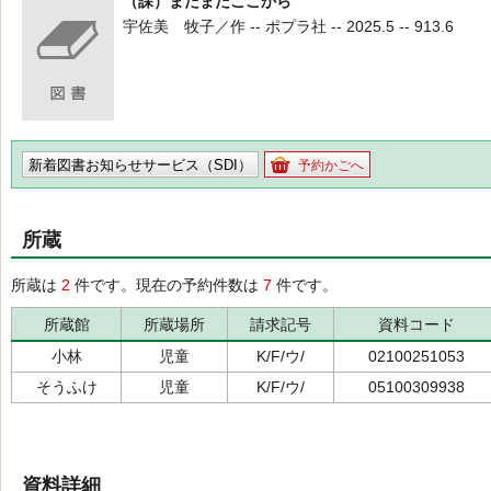
（課）まだまだここから
宇佐美 牧子／作 -- ポプラ社 -- 2025.5 -- 913.6
新着図書お知らせサービス（SDI）
予約かごへ
所蔵
所蔵は
2
件です。現在の予約件数は
7
件です。
所蔵館
所蔵場所
請求記号
資料コード
小林
児童
K/F/ウ/
02100251053
そうふけ
児童
K/F/ウ/
05100309938
資料詳細