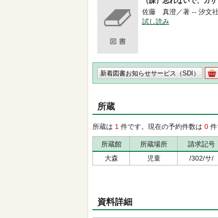
（課）忘れないで、ガザ
佐藤 真澄／著 -- 汐文社 -- 
試し読み
新着図書お知らせサービス（SDI）
所蔵
所蔵は
1
件です。現在の予約件数は
0
件
所蔵館
所蔵場所
請求記号
大森
児童
/302/サ/
資料詳細