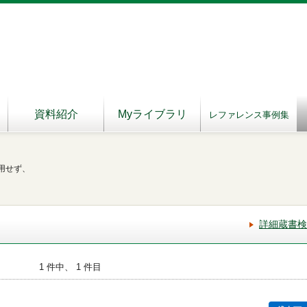
資料紹介
Myライブラリ
レファレンス事例集
用せず、
詳細蔵書検
1 件中、 1 件目