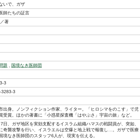
ないで、ガザ
医師たちの証言
／著
問題
,
国境なき医師団
3-3
-3283-3
市出身。ノンフィクション作家、ライター。「ヒロシマをのこす」で児
賞受賞。ほかの著書に「小惑星探査機「はやぶさ」宇宙の旅」など。
10月7日、ガザ地区を実効支配するイスラム組織ハマスの戦闘員が、突如、
に奇襲攻撃を行い、イスラエルは空爆と地上戦で報復し…。ガザで医療
国境なき医師団のスタッフ6人が、現実を伝える。