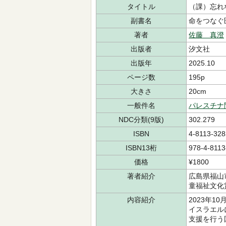
タイトル
（課）忘れ
副書名
命をつなぐ
著者
佐藤 真澄
出版者
汐文社
出版年
2025.10
ページ数
195p
大きさ
20cm
一般件名
パレスチナ
NDC分類(9版)
302.279
ISBN
4-8113-328
ISBN13桁
978-4-8113
価格
¥1800
著者紹介
広島県福山
童福祉文化
内容紹介
2023年
イスラエル
支援を行う