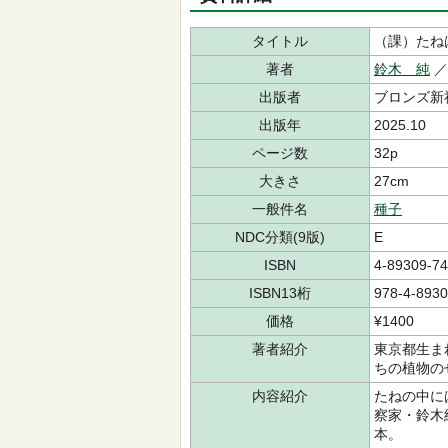
タイトル
（課）たね
著者
鈴木 純
出版者
ブロンズ新
出版年
2025.10
ページ数
32p
大きさ
27cm
一般件名
種子
NDC分類(9版)
E
ISBN
4-89309-74
ISBN13桁
978-4-8930
価格
¥1400
著者紹介
東京都生ま
ちの植物の
内容紹介
たねの中に
察家・鈴木
本。