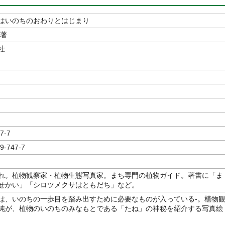
はいのちのおわりとはじまり
／著
社
7-7
9-747-7
れ。植物観察家・植物生態写真家。まち専門の植物ガイド。著書に「ま
せかい」「シロツメクサはともだち」など。
は、いのちの一歩目を踏み出すために必要なものが入っている-。植物
純が、植物のいのちのみなもとである「たね」の神秘を紹介する写真絵