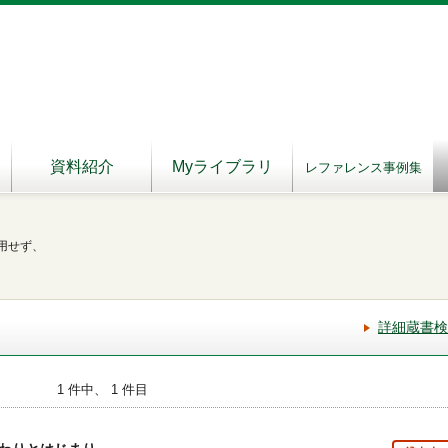
資料紹介
Myライブラリ
レファレンス事例集
用せず、
詳細蔵書検
1 件中、 1 件目