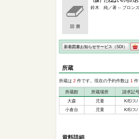
（課）たねはいのちのお
鈴木 純／著 -- ブロンズ新社 
新着図書お知らせサービス（SDI）
所蔵
所蔵は
2
件です。現在の予約件数は
1
件
所蔵館
所蔵場所
請求記
大森
児童
K/E/ス/
小倉台
児童
K/E/ス/
資料詳細