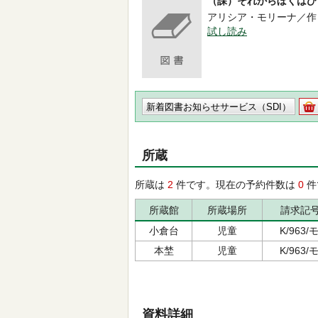
（課）それからぼくはひ
アリシア・モリーナ／作 -- ほ
試し読み
新着図書お知らせサービス（SDI）
所蔵
所蔵は
2
件です。現在の予約件数は
0
件
所蔵館
所蔵場所
請求記
小倉台
児童
K/963/モ
本埜
児童
K/963/モ
資料詳細