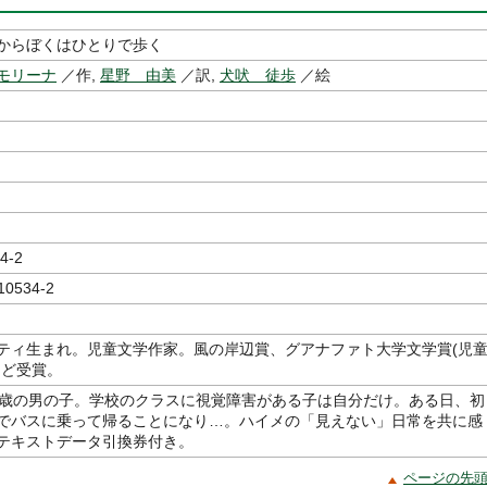
からぼくはひとりで歩く
モリーナ
／作,
星野 由美
／訳,
犬吠 徒歩
／絵
4-2
10534-2
ティ生まれ。児童文学作家。風の岸辺賞、グアナファト大学文学賞(児
など受賞。
1歳の男の子。学校のクラスに視覚障害がある子は自分だけ。ある日、初
でバスに乗って帰ることになり…。ハイメの「見えない」日常を共に感
テキストデータ引換券付き。
ページの先