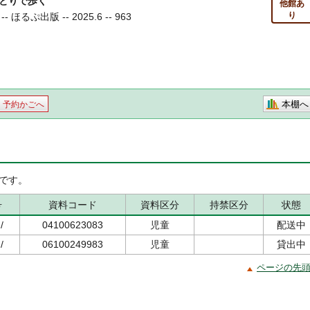
とりで歩く
他館あ
り
るぷ出版 -- 2025.6 -- 963
本棚へ
予約かごへ
です。
号
資料コード
資料区分
持禁区分
状態
/
04100623083
児童
配送中
/
06100249983
児童
貸出中
ページの先