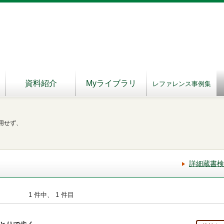
資料紹介
Myライブラリ
レファレンス事例集
用せず、
詳細蔵書検
1 件中、 1 件目