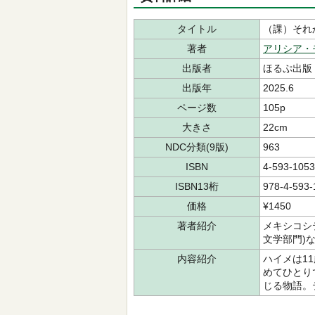
タイトル
（課）それ
著者
アリシア・
出版者
ほるぷ出版
出版年
2025.6
ページ数
105p
大きさ
22cm
NDC分類(9版)
963
ISBN
4-593-1053
ISBN13桁
978-4-593-
価格
¥1450
著者紹介
メキシコシ
文学部門)
内容紹介
ハイメは1
めてひとり
じる物語。