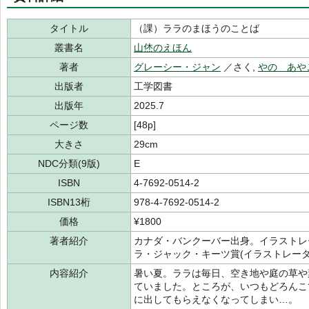
タイトル
（課）ララのまほうのことば
叢書名
山烋のえほん
著者
グレーシー・ジャン
／さく,
やの あや
出版者
工学図書
出版年
2025.7
ページ数
[48p]
大きさ
29cm
NDC分類(9版)
E
ISBN
4-7692-0514-2
ISBN13桁
978-4-7692-0514-2
価格
¥1800
著者紹介
カナダ・バンクーバー出身。イラストレ
ラ・ジャック・キーツ賞(イラストレータ
内容紹介
暑い夏。ララは毎日、空き地や庭の草や
ていました。ところが、いつもどろんこ
に出してもらえなくなってしまい…。