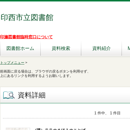
印西市立図書館
印旛図書館臨時窓口について
図書館ホーム
資料検索
資料紹介
トップメニュー
>
前画面に戻る場合は、ブラウザの戻るボタンを利用せず、
上にあるリンクを利用するようお願いします。
資料詳細
1 件中、 1 件目