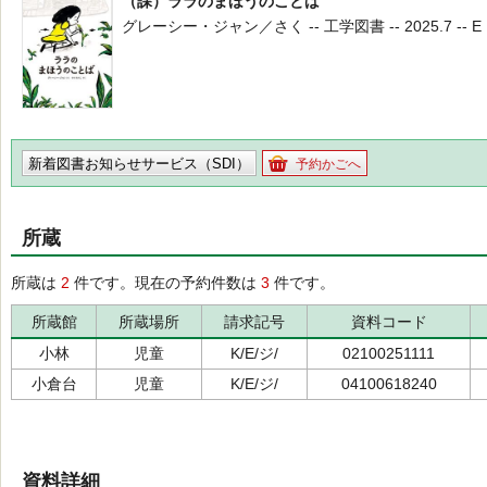
（課）ララのまほうのことば
グレーシー・ジャン／さく -- 工学図書 -- 2025.7 -- E
新着図書お知らせサービス（SDI）
予約かごへ
所蔵
所蔵は
2
件です。現在の予約件数は
3
件です。
所蔵館
所蔵場所
請求記号
資料コード
小林
児童
K/E/ジ/
02100251111
小倉台
児童
K/E/ジ/
04100618240
資料詳細