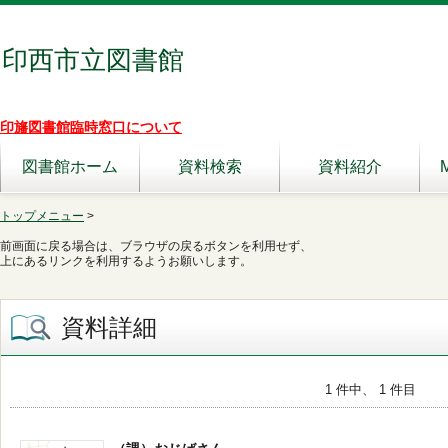
印西市立図書館
印旛図書館臨時窓口について
図書館ホーム
資料検索
資料紹介
トップメニュー
>
前画面に戻る場合は、ブラウザの戻るボタンを利用せず、
上にあるリンクを利用するようお願いします。
資料詳細
1 件中、 1 件目