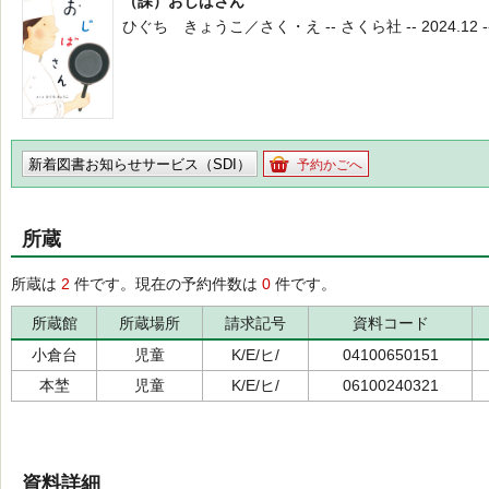
（課）おじばさん
ひぐち きょうこ／さく・え -- さくら社 -- 2024.12 --
新着図書お知らせサービス（SDI）
予約かごへ
所蔵
所蔵は
2
件です。現在の予約件数は
0
件です。
所蔵館
所蔵場所
請求記号
資料コード
小倉台
児童
K/E/ヒ/
04100650151
本埜
児童
K/E/ヒ/
06100240321
資料詳細