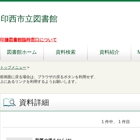
印西市立図書館
印旛図書館臨時窓口について
図書館ホーム
資料検索
資料紹介
トップメニュー
>
前画面に戻る場合は、ブラウザの戻るボタンを利用せず、
上にあるリンクを利用するようお願いします。
資料詳細
1 件中、 1 件目