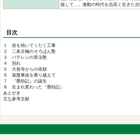
版して…。激動の時代を志高く生きた吉
目次
１ 岩を焼いてくだく工事
２ 二条京極のそろばん塾
３ バテレンの算法塾
４ 別れ
５ 大覚寺からの依頼
６ 落盤事故を乗り越えて
７ 『塵劫記』の誕生
８ 生まれ変わった『塵劫記』
あとがき
主な参考文献