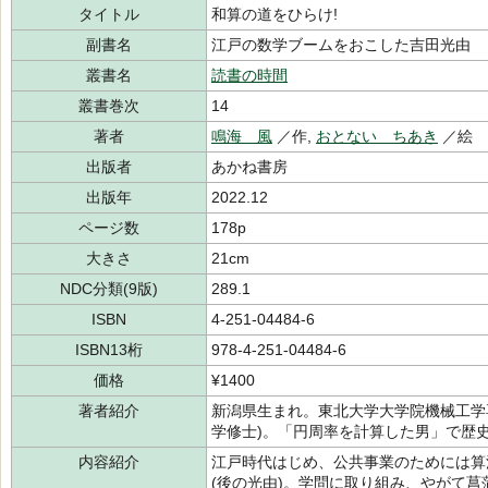
タイトル
和算の道をひらけ!
副書名
江戸の数学ブームをおこした吉田光由
叢書名
読書の時間
叢書巻次
14
著者
鳴海 風
／作,
おとない ちあき
／絵
出版者
あかね書房
出版年
2022.12
ページ数
178p
大きさ
21cm
NDC分類(9版)
289.1
ISBN
4-251-04484-6
ISBN13桁
978-4-251-04484-6
価格
¥1400
著者紹介
新潟県生まれ。東北大学大学院機械工学専
学修士)。「円周率を計算した男」で歴
内容紹介
江戸時代はじめ、公共事業のためには算
(後の光由)。学問に取り組み、やがて