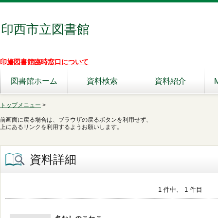
印西市立図書館
印旛図書館臨時窓口について
図書館ホーム
資料検索
資料紹介
トップメニュー
>
前画面に戻る場合は、ブラウザの戻るボタンを利用せず、
上にあるリンクを利用するようお願いします。
資料詳細
1 件中、 1 件目