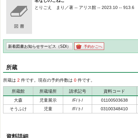
名なしのこねこ
とりごえ まり／著 -- アリス館 -- 2023.10 -- 913.6
新着図書お知らせサービス（SDI）
予約かごへ
所蔵
所蔵は
2
件です。現在の予約件数は
0
件です。
所蔵館
所蔵場所
請求記号
資料コード
大森
児童展示
/F/ト/
01100503638
そうふけ
児童
/F/ト/
03100348410
資料詳細