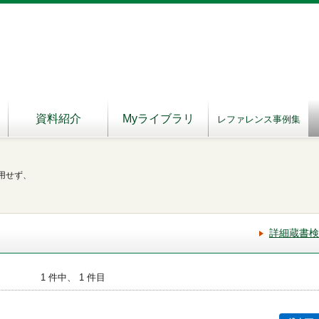
資料紹介
Myライブラリ
レファレンス事例集
用せず、
詳細蔵書検
1 件中、 1 件目