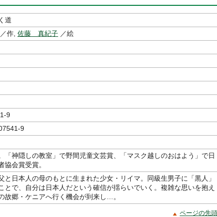
く道
／作,
佐藤 真紀子
／絵
1-9
07541-9
。「神隠しの教室」で野間児童文芸賞、「マスク越しのおはよう」で日
者協会賞受賞。
父と日本人の母のもとに生まれた少女・リイマ。同級生男子に「黒人」
ことで、自分は日本人だという確信が揺らいでいく。複雑な思いを抱え
の故郷・ケニアへ行く機会が到来し…。
ページの先