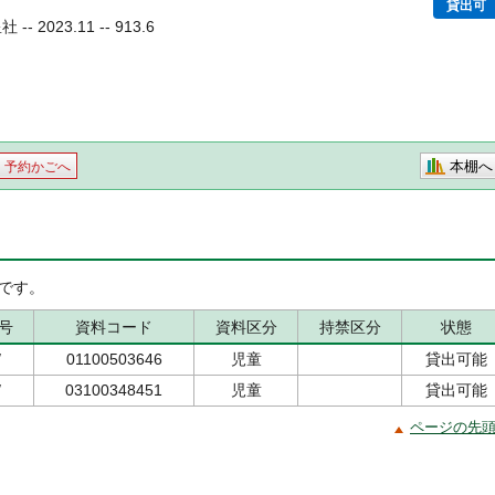
貸出可
 2023.11 -- 913.6
本棚へ
予約かごへ
です。
号
資料コード
資料区分
持禁区分
状態
/
01100503646
児童
貸出可能
/
03100348451
児童
貸出可能
ページの先