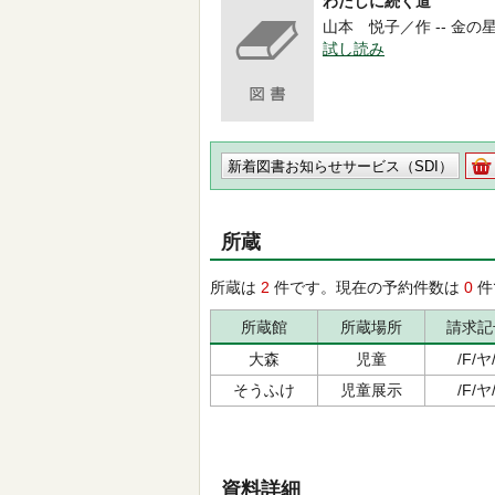
わたしに続く道
山本 悦子／作 -- 金の星社 --
試し読み
新着図書お知らせサービス（SDI）
所蔵
所蔵は
2
件です。現在の予約件数は
0
件
所蔵館
所蔵場所
請求記
大森
児童
/F/ヤ
そうふけ
児童展示
/F/ヤ
資料詳細