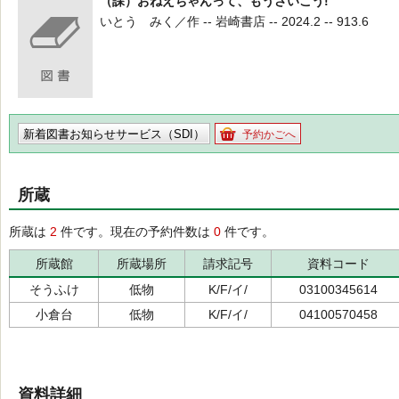
（課）おねえちゃんって、もうさいこう!
いとう みく／作 -- 岩崎書店 -- 2024.2 -- 913.6
新着図書お知らせサービス（SDI）
予約かごへ
所蔵
所蔵は
2
件です。現在の予約件数は
0
件です。
所蔵館
所蔵場所
請求記号
資料コード
そうふけ
低物
K/F/イ/
03100345614
小倉台
低物
K/F/イ/
04100570458
資料詳細