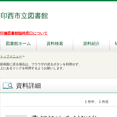
印西市立図書館
印旛図書館臨時窓口について
図書館ホーム
資料検索
資料紹介
トップメニュー
>
前画面に戻る場合は、ブラウザの戻るボタンを利用せず、
上にあるリンクを利用するようお願いします。
資料詳細
1 件中、 1 件目