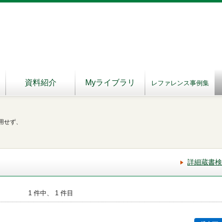
資料紹介
Myライブラリ
レファレンス事例集
用せず、
詳細蔵書検
1 件中、 1 件目