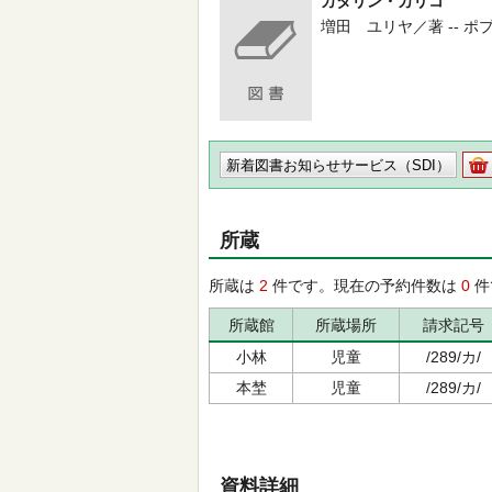
カタリン・カリコ
増田 ユリヤ／著 -- ポプラ社 -
新着図書お知らせサービス（SDI）
所蔵
所蔵は
2
件です。現在の予約件数は
0
件
所蔵館
所蔵場所
請求記号
小林
児童
/289/カ/
本埜
児童
/289/カ/
資料詳細