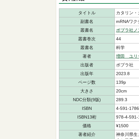
タイトル
カタリン・
副書名
mRNAワ
叢書名
ポプラ社ノ
叢書巻次
44
叢書名
科学
著者
増田 ユリ
出版者
ポプラ社
出版年
2023.8
ページ数
139p
大きさ
20cm
NDC分類(9版)
289.3
ISBN
4-591-1786
ISBN13桁
978-4-591-
価格
¥1500
著者紹介
神奈川県生