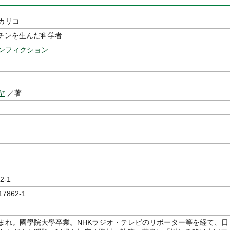
カリコ
クチンを生んだ科学者
ンフィクション
ヤ
／著
2-1
17862-1
まれ。國學院大學卒業。NHKラジオ・テレビのリポーター等を経て、日