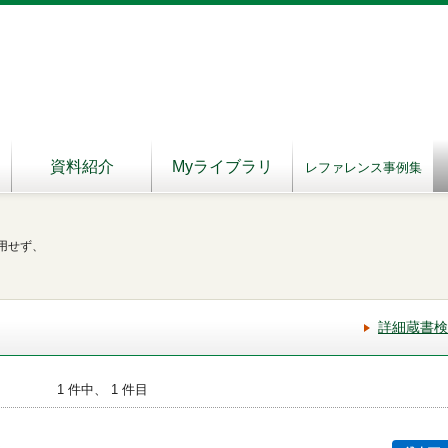
資料紹介
Myライブラリ
レファレンス事例集
用せず、
詳細蔵書検
1 件中、 1 件目