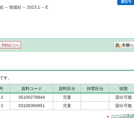
3
貸出可
偕成社 -- 2023.1 -- E
本棚へ
予約かごへ
です。
号
資料コード
資料区分
持禁区分
状態
/３
05100278844
児童
貸出可能
/３
03100360951
児童
貸出可能
ページの先