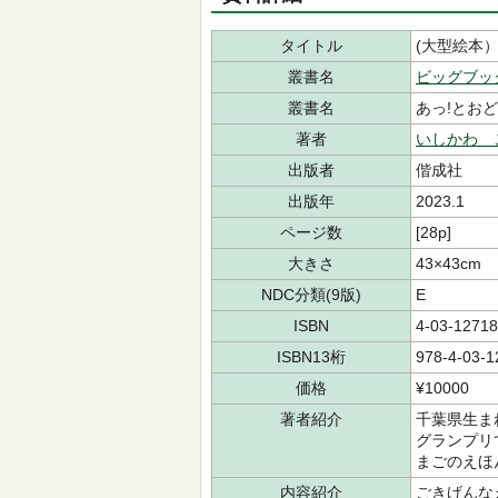
タイトル
(大型絵本）
叢書名
ビッグブッ
叢書名
あっ!とお
著者
いしかわ 
出版者
偕成社
出版年
2023.1
ページ数
[28p]
大きさ
43×43cm
NDC分類(9版)
E
ISBN
4-03-12718
ISBN13桁
978-4-03-1
価格
¥10000
著者紹介
千葉県生ま
グランプリ
まごのえほ
内容紹介
ごきげんな