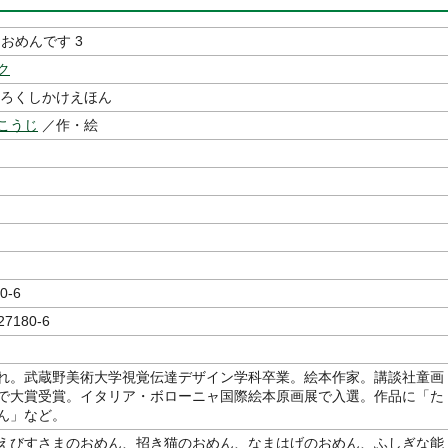
おめんです 3
ク
どろくしかけえほん
こうじ
／作・絵
0-6
27180-6
れ。武蔵野美術大学視覚伝達デザイン学科卒業。絵本作家。講談社童画
で大賞受賞。イタリア・ボローニャ国際絵本原画展で入選。作品に「た
ん」など。
えびすさまのおめん、招き猫のおめん、なまはげのおめん、ふしぎな能