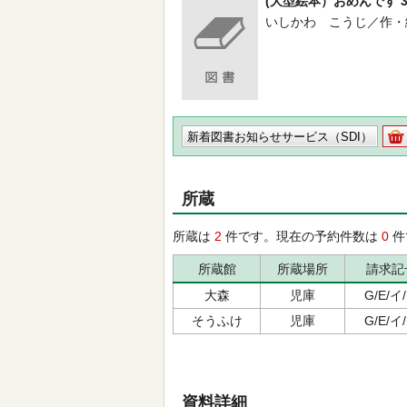
(大型絵本）おめんです 
いしかわ こうじ／作・絵 -- 
新着図書お知らせサービス（SDI）
所蔵
所蔵は
2
件です。現在の予約件数は
0
件
所蔵館
所蔵場所
請求記
大森
児庫
G/E/イ
そうふけ
児庫
G/E/イ
資料詳細