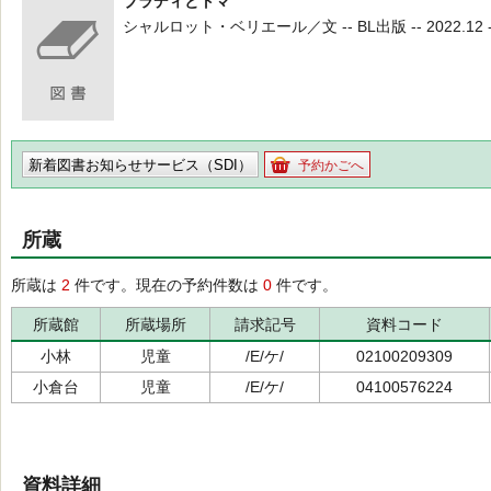
ブラディとトマ
シャルロット・ベリエール／文 -- BL出版 -- 2022.12 -
新着図書お知らせサービス（SDI）
予約かごへ
所蔵
所蔵は
2
件です。現在の予約件数は
0
件です。
所蔵館
所蔵場所
請求記号
資料コード
小林
児童
/E/ケ/
02100209309
小倉台
児童
/E/ケ/
04100576224
資料詳細