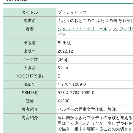
タイトル
ブラディとトマ
副書名
ふたりのおとこのこ ふたつの国 それぞ
著者
シャルロット・ベリエール
／文,
フィリ
／訳
出版者
BL出版
出版年
2022.12
ページ数
[34p]
大きさ
31cm
NDC分類(9版)
E
ISBN
4-7764-1069-0
ISBN13桁
978-4-7764-1069-0
価格
¥1600
著者紹介
ベルギーの児童文学作家。教師。
内容紹介
遠い国からきたブラディの家族と迎える
界は全く違うふたりだが、少しずつ心を
で描き、相手を理解することの大切さを