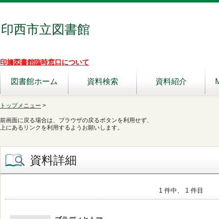
印西市立図書館
印旛図書館臨時窓口について
図書館ホーム
資料検索
資料紹介
トップメニュー
>
前画面に戻る場合は、ブラウザの戻るボタンを利用せず、
上にあるリンクを利用するようお願いします。
資料詳細
1 件中、 1 件目