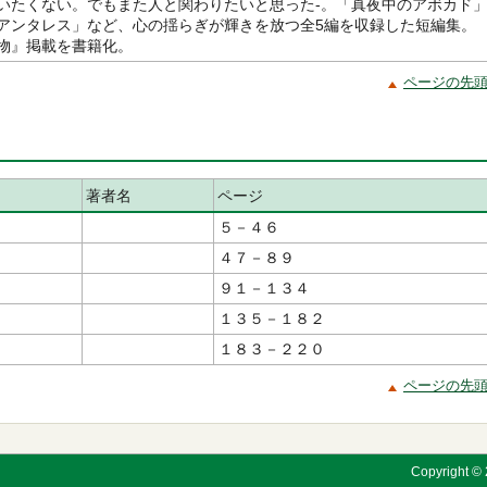
いたくない。でもまた人と関わりたいと思った-。「真夜中のアボカド
アンタレス」など、心の揺らぎが輝きを放つ全5編を収録した短編集。
物』掲載を書籍化。
ページの先
著者名
ページ
５－４６
４７－８９
９１－１３４
１３５－１８２
１８３－２２０
ページの先
Copyright © 2