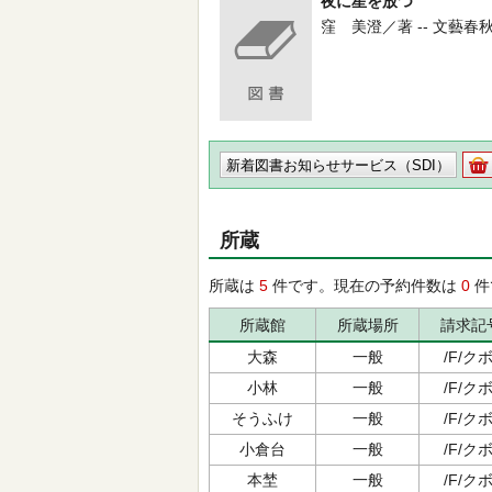
夜に星を放つ
窪 美澄／著 -- 文藝春秋 -- 
新着図書お知らせサービス（SDI）
所蔵
所蔵は
5
件です。現在の予約件数は
0
件
所蔵館
所蔵場所
請求記
大森
一般
/F/クボ
小林
一般
/F/クボ
そうふけ
一般
/F/クボ
小倉台
一般
/F/クボ
本埜
一般
/F/クボ