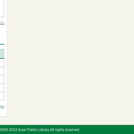
」
頭へ
頭へ
009-2023 Inzai Public Library All rights reserved.