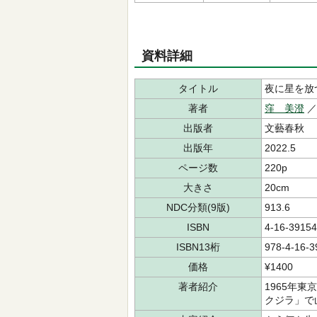
資料詳細
タイトル
夜に星を放
著者
窪 美澄
出版者
文藝春秋
出版年
2022.5
ページ数
220p
大きさ
20cm
NDC分類(9版)
913.6
ISBN
4-16-39154
ISBN13桁
978-4-16-3
価格
¥1400
著者紹介
1965年
クジラ」で