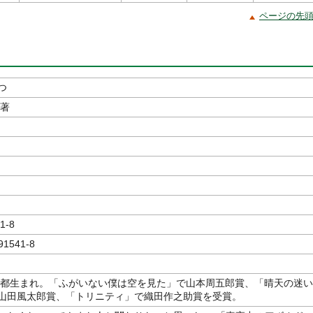
ページの先
つ
／著
1-8
91541-8
東京都生まれ。「ふがいない僕は空を見た」で山本周五郎賞、「晴天の迷い
山田風太郎賞、「トリニティ」で織田作之助賞を受賞。