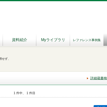
資料紹介
Myライブラリ
レファレンス事例集
用せず、
詳細蔵書検
1 件中、 1 件目