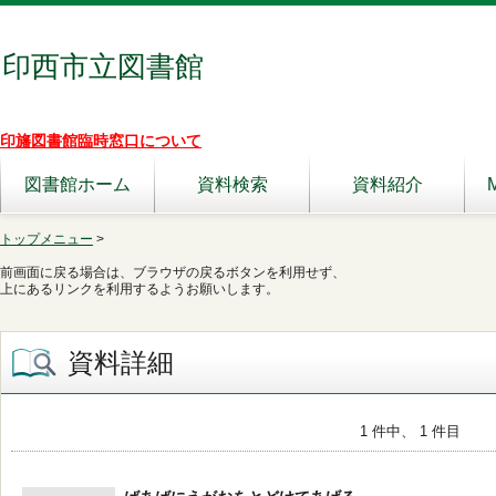
印西市立図書館
印旛図書館臨時窓口について
図書館ホーム
資料検索
資料紹介
トップメニュー
>
前画面に戻る場合は、ブラウザの戻るボタンを利用せず、
上にあるリンクを利用するようお願いします。
資料詳細
1 件中、 1 件目