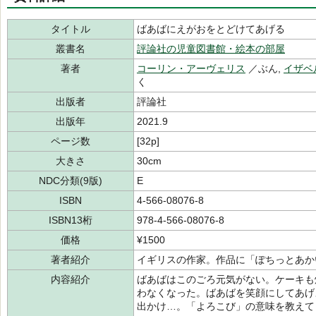
タイトル
ばあばにえがおをとどけてあげる
叢書名
評論社の児童図書館・絵本の部屋
著者
コーリン・アーヴェリス
／ぶん,
イザベ
く
出版者
評論社
出版年
2021.9
ページ数
[32p]
大きさ
30cm
NDC分類(9版)
E
ISBN
4-566-08076-8
ISBN13桁
978-4-566-08076-8
価格
¥1500
著者紹介
イギリスの作家。作品に「ぽちっとあか
内容紹介
ばあばはこのごろ元気がない。ケーキも
わなくなった。ばあばを笑顔にしてあげ
出かけ…。「よろこび」の意味を教えて