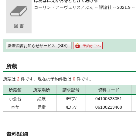
ばあばにえがおをとどけてあげる
コーリン・アーヴェリス／ぶん -- 評論社 -- 2021.9 -- 
新着図書お知らせサービス（SDI）
予約かごへ
所蔵
所蔵は
2
件です。現在の予約件数は
0
件です。
所蔵館
所蔵場所
請求記号
資料コード
小倉台
絵展
/E/フ/
04100523051
本埜
児童
/E/フ/
06100213468
資料詳細