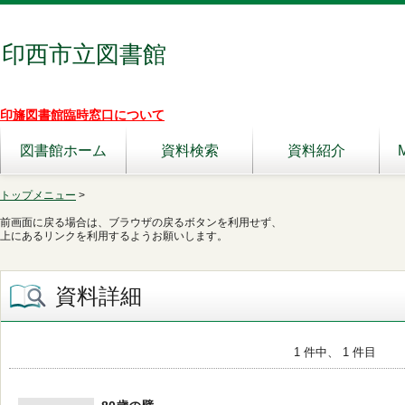
印西市立図書館
印旛図書館臨時窓口について
図書館ホーム
資料検索
資料紹介
トップメニュー
>
前画面に戻る場合は、ブラウザの戻るボタンを利用せず、
上にあるリンクを利用するようお願いします。
資料詳細
1 件中、 1 件目