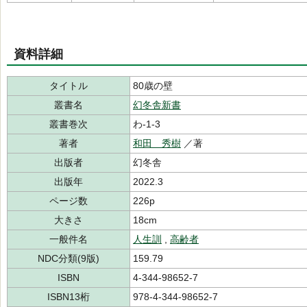
資料詳細
タイトル
80歳の壁
叢書名
幻冬舎新書
叢書巻次
わ-1-3
著者
和田 秀樹
／著
出版者
幻冬舎
出版年
2022.3
ページ数
226p
大きさ
18cm
一般件名
人生訓
,
高齢者
NDC分類(9版)
159.79
ISBN
4-344-98652-7
ISBN13桁
978-4-344-98652-7