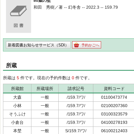
80歳の壁
和田 秀樹／著 -- 幻冬舎 -- 2022.3 -- 159.79
新着図書お知らせサービス（SDI）
予約かごへ
所蔵
所蔵は
5
件です。現在の予約件数は
0
件です。
所蔵館
所蔵場所
請求記号
資料コード
大森
一般
/159.7/ワ/
01100473774
小林
一般
/159.7/ワ/
02100207360
そうふけ
一般
/159.7/ワ/
03100323579
小倉台
一般
/159.7/ワ/
04100278193
本埜
一般
S/159.7/ワ/
06100212403