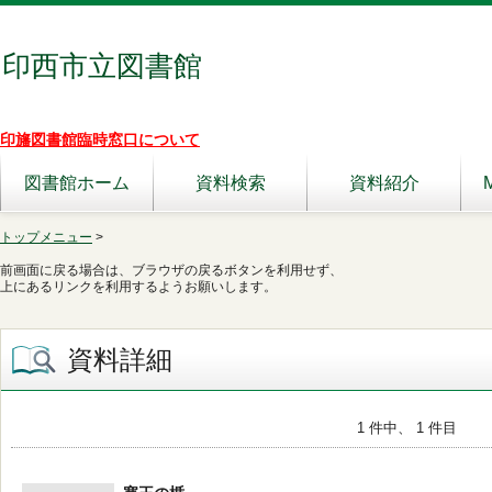
印西市立図書館
印旛図書館臨時窓口について
図書館ホーム
資料検索
資料紹介
トップメニュー
>
前画面に戻る場合は、ブラウザの戻るボタンを利用せず、
上にあるリンクを利用するようお願いします。
資料詳細
1 件中、 1 件目