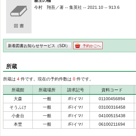
塞王の楯
今村 翔吾／著 -- 集英社 -- 2021.10 -- 913.6
新着図書お知らせサービス（SDI）
予約かごへ
所蔵
所蔵は
4
件です。現在の予約件数は
0
件です。
所蔵館
所蔵場所
請求記号
資料コード
大森
一般
/F/イマ/
01100456894
そうふけ
一般
/F/イマ/
03100316458
小倉台
一般
/F/イマ/
04100515438
本埜
一般
/F/イマ/
06100211694