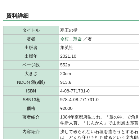
資料詳細
タイトル
塞王の楯
著者
今村 翔吾
／著
出版者
集英社
出版年
2021.10
ページ数
552p
大きさ
20cm
NDC分類(9版)
913.6
ISBN
4-08-771731-0
ISBN13桁
978-4-08-771731-0
価格
¥2000
著者紹介
1984年京都府生まれ。「童の神」で
学新人賞、「じんかん」で山田風太郎賞
内容紹介
決して破られない石垣を造ろうとする石
は、どんな守りも打ち破るという彦九郎