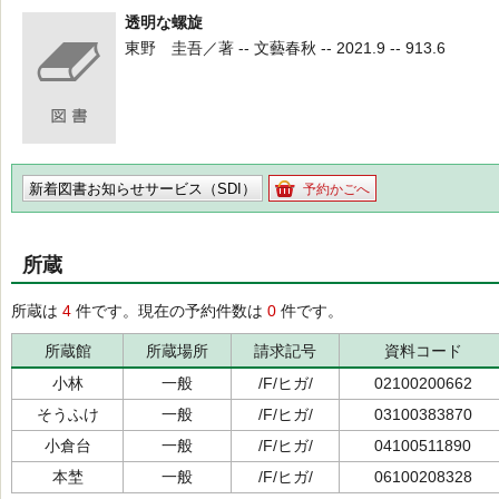
透明な螺旋
東野 圭吾／著 -- 文藝春秋 -- 2021.9 -- 913.6
新着図書お知らせサービス（SDI）
予約かごへ
所蔵
所蔵は
4
件です。現在の予約件数は
0
件です。
所蔵館
所蔵場所
請求記号
資料コード
小林
一般
/F/ヒガ/
02100200662
そうふけ
一般
/F/ヒガ/
03100383870
小倉台
一般
/F/ヒガ/
04100511890
本埜
一般
/F/ヒガ/
06100208328