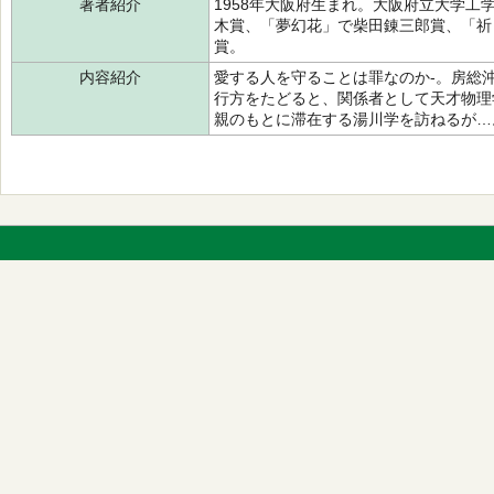
著者紹介
1958年大阪府生まれ。大阪府立大学工
木賞、「夢幻花」で柴田錬三郎賞、「祈
賞。
内容紹介
愛する人を守ることは罪なのか-。房総
行方をたどると、関係者として天才物理
親のもとに滞在する湯川学を訪ねるが…