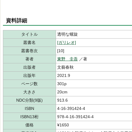
資料詳細
タイトル
透明な螺旋
叢書名
[ガリレオ]
叢書巻次
[10]
著者
東野 圭吾
／著
出版者
文藝春秋
出版年
2021.9
ページ数
301p
大きさ
20cm
NDC分類(9版)
913.6
ISBN
4-16-391424-4
ISBN13桁
978-4-16-391424-4
価格
¥1650