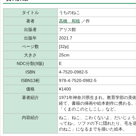
タイトル
うちのねこ
著者
高橋 和枝
／作
出版者
アリス館
出版年
2021.7
ページ数
[32p]
大きさ
25cm
NDC分類(9版)
E
ISBN
4-7520-0982-5
ISBN13桁
978-4-7520-0982-5
価格
¥1400
著者紹介
1971年神奈川県生まれ。教育学部の
経て、書籍の挿画や絵本創作に携わる。
「くまのこのとしこし」など。
内容紹介
ねこ、ねこ、こわくないよ、だいじょう
ってね-。ソファの下に隠れたり、毛を
のねこ」になるまでを描いた絵本。