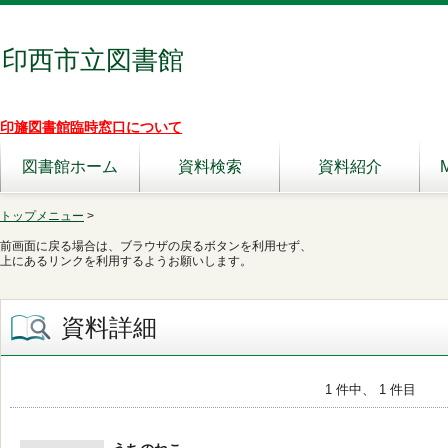
印西市立図書館
印旛図書館臨時窓口について
図書館ホーム
資料検索
資料紹介
トップメニュー
>
前画面に戻る場合は、ブラウザの戻るボタンを利用せず、
上にあるリンクを利用するようお願いします。
資料詳細
1 件中、 1 件目