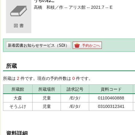
うちのねこ
高橋 和枝／作 -- アリス館 -- 2021.7 -- E
新着図書お知らせサービス（SDI）
予約かごへ
所蔵
所蔵は
2
件です。現在の予約件数は
0
件です。
所蔵館
所蔵場所
請求記号
資料コード
大森
児童
/E/タ/
01100460888
そうふけ
児童
/E/タ/
03100312341
資料詳細