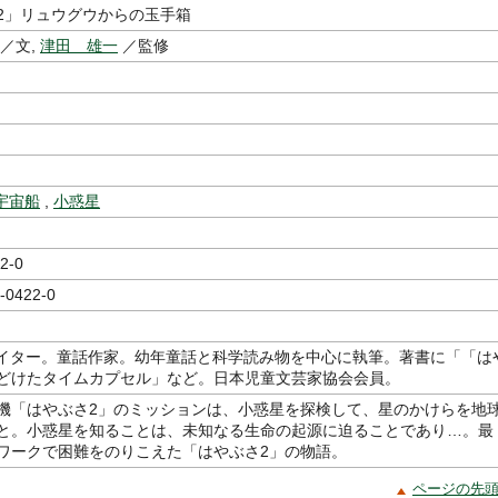
2」リュウグウからの玉手箱
／文,
津田 雄一
／監修
宇宙船
,
小惑星
2-0
-0422-0
ライター。童話作家。幼年童話と科学読み物を中心に執筆。著書に「「は
どけたタイムカプセル」など。日本児童文芸家協会会員。
機「はやぶさ2」のミッションは、小惑星を探検して、星のかけらを地
と。小惑星を知ることは、未知なる生命の起源に迫ることであり…。最
ワークで困難をのりこえた「はやぶさ2」の物語。
ページの先