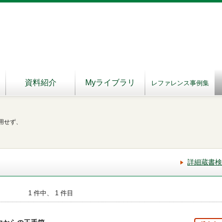
資料紹介
Myライブラリ
レファレンス事例集
用せず、
詳細蔵書検
1 件中、 1 件目