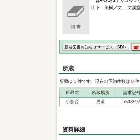
「はやぶさ2」リュウグ
山下 美樹／文 -- 文溪堂 -- 
新着図書お知らせサービス（SDI）
所蔵
所蔵は
1
件です。現在の予約件数は
0
件
所蔵館
所蔵場所
請求記
小倉台
児童
/538/ヤ/
資料詳細