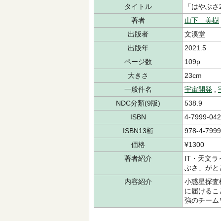
タイトル
「はやぶさ
著者
山下 美樹
出版者
文溪堂
出版年
2021.5
ページ数
109p
大きさ
23cm
一般件名
宇宙開発
,
NDC分類(9版)
538.9
ISBN
4-7999-042
ISBN13桁
978-4-7999
価格
¥1300
著者紹介
IT・天文
ぶさ」がと
内容紹介
小惑星探査
に届けるこ
強のチーム