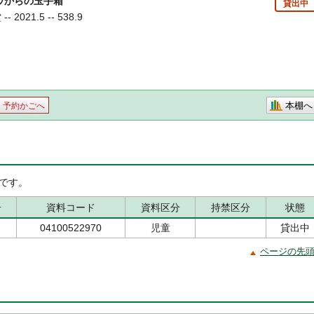
ウからの玉手箱
貸出中
2021.5 -- 538.9
本棚へ
予約かごへ
です。
号
資料コード
資料区分
持禁区分
状態
04100522970
児童
貸出中
ページの先