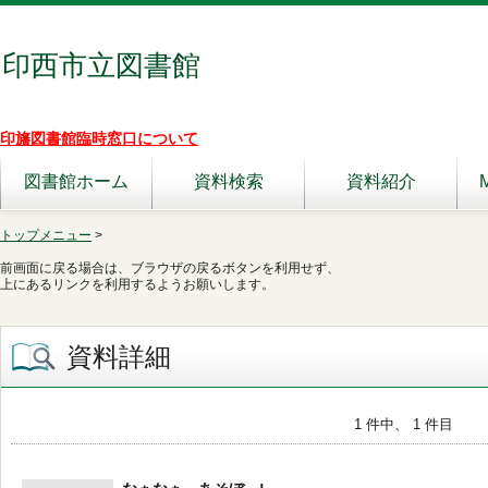
印西市立図書館
印旛図書館臨時窓口について
図書館ホーム
資料検索
資料紹介
トップメニュー
>
前画面に戻る場合は、ブラウザの戻るボタンを利用せず、
上にあるリンクを利用するようお願いします。
資料詳細
1 件中、 1 件目