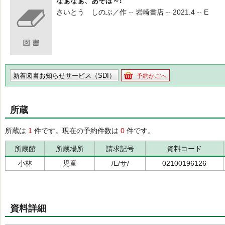
なぁなぁ、あそぼ～!
さいとう しのぶ／作 -- 岩崎書店 -- 2021.4 -- E
新着図書お知らせサービス（SDI）
予約かごへ
所蔵
所蔵は
1
件です。現在の予約件数は
0
件です。
所蔵館
所蔵場所
請求記号
資料コード
小林
児童
/E/サ/
02100196126
資料詳細