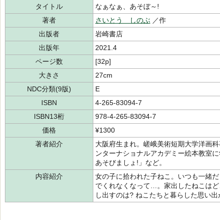
タイトル
なぁなぁ、あそぼ～!
著者
さいとう しのぶ
／作
出版者
岩崎書店
出版年
2021.4
ページ数
[32p]
大きさ
27cm
NDC分類(9版)
E
ISBN
4-265-83094-7
ISBN13桁
978-4-265-83094-7
価格
¥1300
著者紹介
大阪府生まれ。嵯峨美術短期大学洋画科
ンターナショナルアカデミー絵本教室に
あそびましょ!」など。
内容紹介
女の子に拾われた子ねこ。いつも一緒だ
でくれなくなって…。家出したねこはど
し出すのは? ねこたちと暮らした思い