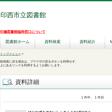
印西市立図書館
印旛図書館臨時窓口について
図書館ホーム
資料検索
資料紹介
トップメニュー
>
前画面に戻る場合は、ブラウザの戻るボタンを利用せず、
上にあるリンクを利用するようお願いします。
資料詳細
1 件中、 1 件目