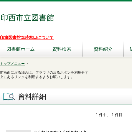
印西市立図書館
印旛図書館臨時窓口について
図書館ホーム
資料検索
資料紹介
トップメニュー
>
前画面に戻る場合は、ブラウザの戻るボタンを利用せず、
上にあるリンクを利用するようお願いします。
資料詳細
1 件中、 1 件目