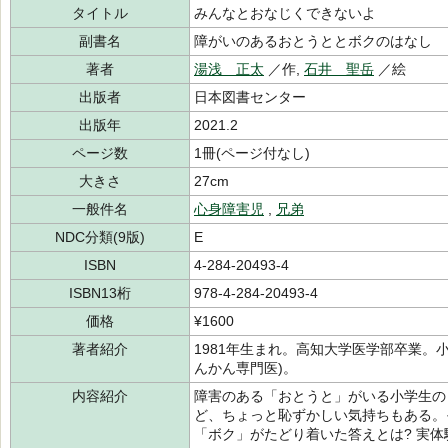
タイトル
みんなとおなじくできないよ
副書名
障がいのあるおとうととボクのはなし
著者
湯浅 正太
／作,
石井 聖岳
／絵
出版者
日本図書センター
出版年
2021.2
ページ数
1冊(ページ付なし)
大きさ
27cm
一般件名
心身障害児
,
兄弟
NDC分類(9版)
E
ISBN
4-284-20493-4
ISBN13桁
978-4-284-20493-4
価格
¥1600
著者紹介
1981年生まれ。高知大学医学部卒業。
んかん専門医)。
内容紹介
障害のある「おとうと」がいる小学生の
ど、ちょっと恥ずかしい気持ちもある。
「ボク」がたどり着いた答えとは? 実