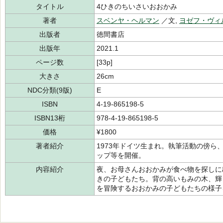
タイトル
4ひきのちいさいおおかみ
著者
スベンヤ・ヘルマン
／文,
ヨゼフ・ヴィ
出版者
徳間書店
出版年
2021.1
ページ数
[33p]
大きさ
26cm
NDC分類(9版)
E
ISBN
4-19-865198-5
ISBN13桁
978-4-19-865198-5
価格
¥1800
著者紹介
1973年ドイツ生まれ。執筆活動の傍
ップ等を開催。
内容紹介
夜、お母さんおおかみが食べ物を探しに
きの子どもたち。背の高いもみの木、輝
を冒険するおおかみの子どもたちの様子