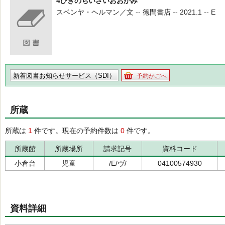
4ひきのちいさいおおかみ
スベンヤ・ヘルマン／文 -- 徳間書店 -- 2021.1 -- E
新着図書お知らせサービス（SDI）
予約かごへ
所蔵
所蔵は
1
件です。現在の予約件数は
0
件です。
所蔵館
所蔵場所
請求記号
資料コード
小倉台
児童
/E/ヴ/
04100574930
資料詳細