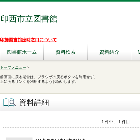
印西市立図書館
印旛図書館臨時窓口について
図書館ホーム
資料検索
資料紹介
トップメニュー
>
前画面に戻る場合は、ブラウザの戻るボタンを利用せず、
上にあるリンクを利用するようお願いします。
資料詳細
1 件中、 1 件目