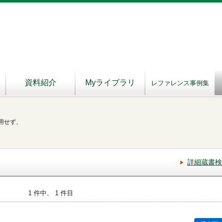
資料紹介
Myライブラリ
レファレンス事例集
用せず、
詳細蔵書検
1 件中、 1 件目