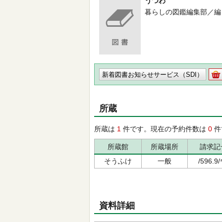
うつわ
暮らしの図鑑編集部／編 -- 翔泳
新着図書お知らせサービス（SDI）
所蔵
所蔵は
1
件です。現在の予約件数は
0
件
所蔵館
所蔵場所
請求記
そうふけ
一般
/596.9
資料詳細