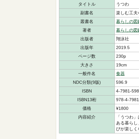
タイトル
うつわ
副書名
楽しむ工夫
叢書名
暮らしの図
著者
暮らしの図
出版者
翔泳社
出版年
2019.5
ページ数
230p
大きさ
19cm
一般件名
食器
NDC分類(9版)
596.9
ISBN
4-7981-598
ISBN13桁
978-4-7981
価格
¥1800
内容紹介
「うつわ」
ある暮らし
びが楽しく