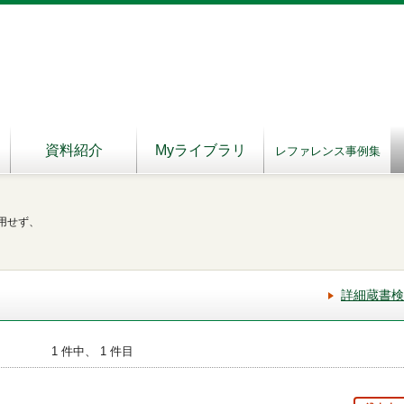
資料紹介
Myライブラリ
レファレンス事例集
用せず、
詳細蔵書検
1 件中、 1 件目