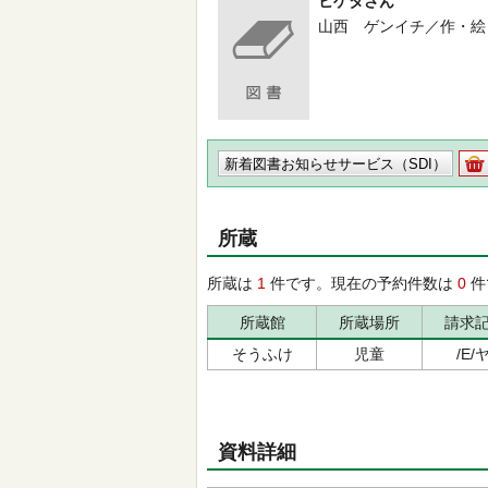
ヒゲタさん
山西 ゲンイチ／作・絵 -- 徳
新着図書お知らせサービス（SDI）
所蔵
所蔵は
1
件です。現在の予約件数は
0
件
所蔵館
所蔵場所
請求
そうふけ
児童
/E/ヤ
資料詳細