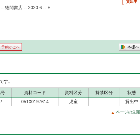
貸出中
間書店 -- 2020.6 -- E
本棚へ
予約かごへ
です。
記号
資料コード
資料区分
持禁区分
状態
/
05100197614
児童
貸出中
ページの先