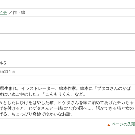
イチ
／作・絵
4-5
65114-5
長崎県生まれ。イラストレーター、絵本作家。絵本に「ブタコさんのかば
オはいぬごやのした」「こんもりくん」など。
々とした口ひげをはやした猫、ヒゲタさんを家に泊めてあげたチカちゃ
げを付けると、ヒゲタさんと一緒にひげの国へ…。話ができる猫と女の
げる、ちょっぴり奇妙でゆかいなお話。
ページの先