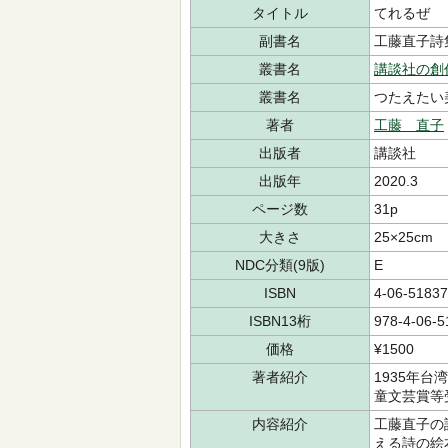
タイトル
てれるぜ
副書名
工藤直子詩
叢書名
講談社の創
叢書名
つたえたい
著者
工藤 直子
出版者
講談社
出版年
2020.3
ページ数
31p
大きさ
25×25cm
NDC分類(9版)
E
ISBN
4-06-51837
ISBN13桁
978-4-06-5
価格
¥1500
著者紹介
1935年
童文芸賞等
内容紹介
工藤直子の
える詩の絵