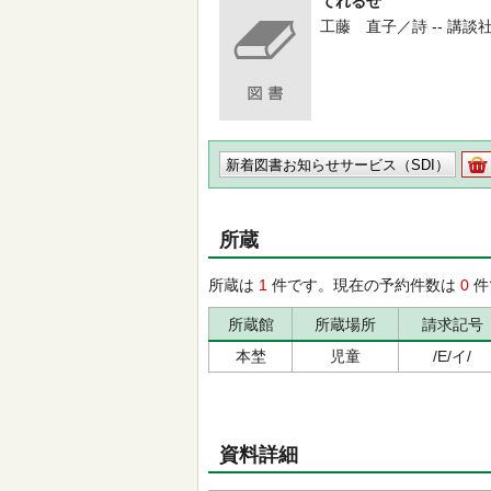
てれるぜ
工藤 直子／詩 -- 講談社 -- 
新着図書お知らせサービス（SDI）
所蔵
所蔵は
1
件です。現在の予約件数は
0
件
所蔵館
所蔵場所
請求記号
本埜
児童
/E/イ/
資料詳細