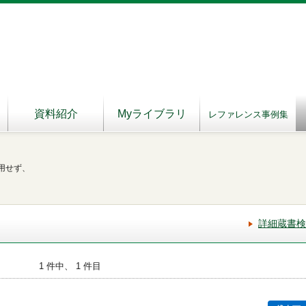
資料紹介
Myライブラリ
レファレンス事例集
用せず、
詳細蔵書検
1 件中、 1 件目