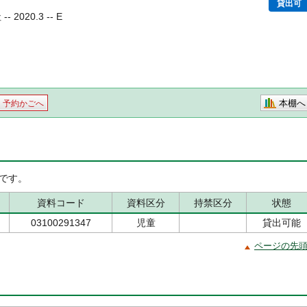
貸出可
2020.3 -- E
本棚へ
予約かごへ
です。
資料コード
資料区分
持禁区分
状態
03100291347
児童
貸出可能
ページの先