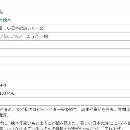
集
作絵本
美しい日本の詩シリーズ
／詩,
いもと ようこ
／絵
4-8
18374-8
台湾生まれ。女性初のコピーライター等を経て、詩集や童話を発表。野間児
受賞。
詩に、絵本作家いもとようこが絵を添えた、美しい日本の詩(こころ)を
本。小さな生きているものへの愛情と好奇心いっぱいな「てれるぜ」