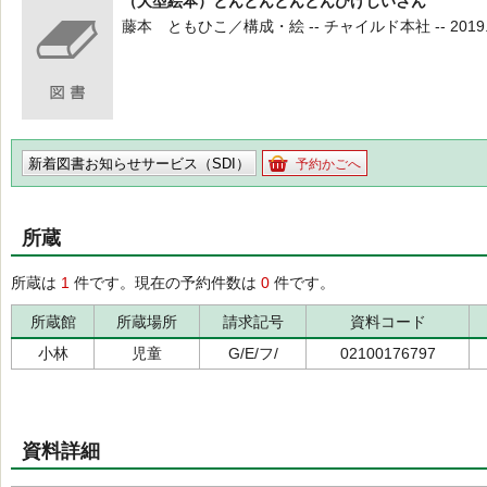
（大型絵本）とんとんとんとんひげじいさん
藤本 ともひこ／構成・絵 -- チャイルド本社 -- 2019.10
新着図書お知らせサービス（SDI）
予約かごへ
所蔵
所蔵は
1
件です。現在の予約件数は
0
件です。
所蔵館
所蔵場所
請求記号
資料コード
小林
児童
G/E/フ/
02100176797
資料詳細