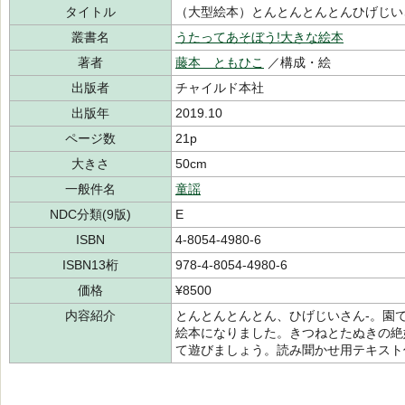
タイトル
（大型絵本）とんとんとんとんひげじい
叢書名
うたってあそぼう!大きな絵本
著者
藤本 ともひこ
／構成・絵
出版者
チャイルド本社
出版年
2019.10
ページ数
21p
大きさ
50cm
一般件名
童謡
NDC分類(9版)
E
ISBN
4-8054-4980-6
ISBN13桁
978-4-8054-4980-6
価格
¥8500
内容紹介
とんとんとんとん、ひげじいさん-。園
絵本になりました。きつねとたぬきの絶
て遊びましょう。読み聞かせ用テキスト