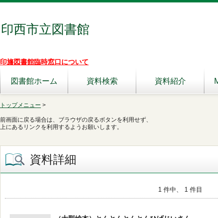
印西市立図書館
印旛図書館臨時窓口について
図書館ホーム
資料検索
資料紹介
トップメニュー
>
前画面に戻る場合は、ブラウザの戻るボタンを利用せず、
上にあるリンクを利用するようお願いします。
資料詳細
1 件中、 1 件目