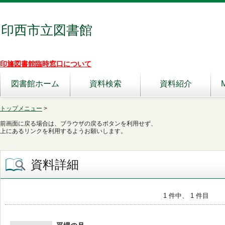
印西市立図書館
印旛図書館臨時窓口について
図書館ホーム
資料検索
資料紹介
トップメニュー
>
前画面に戻る場合は、ブラウザの戻るボタンを利用せず、
上にあるリンクを利用するようお願いします。
資料詳細
1 件中、 1 件目