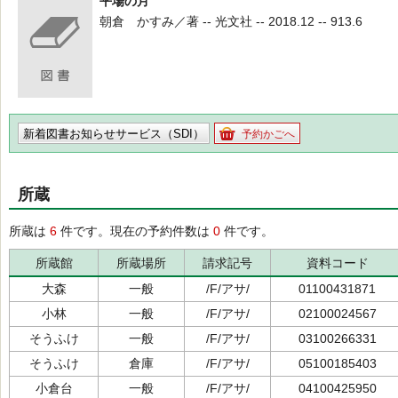
平場の月
朝倉 かすみ／著 -- 光文社 -- 2018.12 -- 913.6
新着図書お知らせサービス（SDI）
予約かごへ
所蔵
所蔵は
6
件です。現在の予約件数は
0
件です。
所蔵館
所蔵場所
請求記号
資料コード
大森
一般
/F/アサ/
01100431871
小林
一般
/F/アサ/
02100024567
そうふけ
一般
/F/アサ/
03100266331
そうふけ
倉庫
/F/アサ/
05100185403
小倉台
一般
/F/アサ/
04100425950