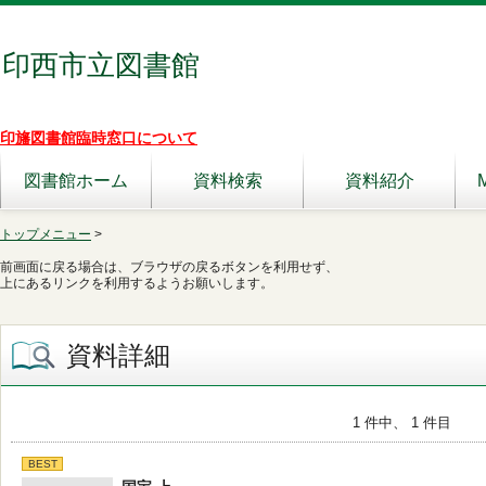
印西市立図書館
印旛図書館臨時窓口について
図書館ホーム
資料検索
資料紹介
トップメニュー
>
前画面に戻る場合は、ブラウザの戻るボタンを利用せず、
上にあるリンクを利用するようお願いします。
資料詳細
1 件中、 1 件目
BEST