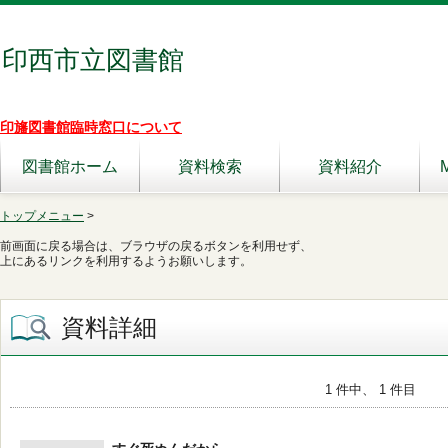
印西市立図書館
印旛図書館臨時窓口について
図書館ホーム
資料検索
資料紹介
トップメニュー
>
前画面に戻る場合は、ブラウザの戻るボタンを利用せず、
上にあるリンクを利用するようお願いします。
資料詳細
1 件中、 1 件目