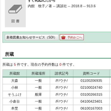
すぐ死ぬんだから
内館 牧子／著 -- 講談社 -- 2018.8 -- 913.6
新着図書お知らせサービス（SDI）
予約かごへ
所蔵
所蔵は
5
件です。現在の予約件数は
0
件です。
所蔵館
所蔵場所
請求記号
資料コード
大森
一般
/F/ウチ/
01100206935
小林
一般
/F/ウチ/
02100024740
そうふけ
般庫
/F/ウチ/
03100266315
小倉台
一般
/F/ウチ/
04100423401
本埜
一般
/F/ウチ/
06100167003