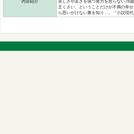
内容紹介
美しさや若さを保つ努力を怠らない78
乏くさい、ということだけが不満の幸せ
ら思いがけない裏を知り…。『小説現代