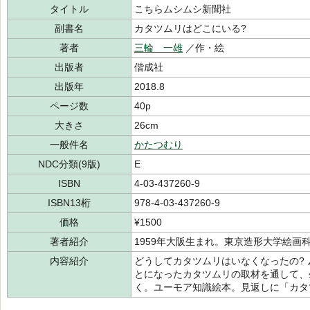
タイトル
こちらムシムシ新聞社
副書名
カタツムリはどこにいる?
著者
三輪 一雄
／作・絵
出版者
偕成社
出版年
2018.8
ページ数
40p
大きさ
26cm
一般件名
かたつむり
NDC分類(9版)
E
ISBN
4-03-437260-9
ISBN13桁
978-4-03-437260-9
価格
¥1500
著者紹介
1959年大阪生まれ。東京造形大学絵画
内容紹介
どうしてカタツムリはいなくなったの?
とになったカタツムリの取材を通して、
く。ユーモア知識絵本。見返しに「カタ