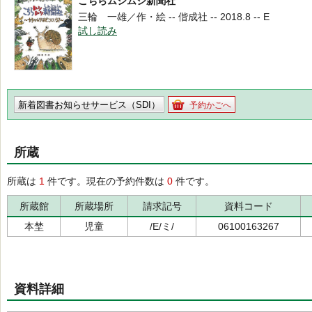
こちらムシムシ新聞社
三輪 一雄／作・絵 -- 偕成社 -- 2018.8 -- E
試し読み
新着図書お知らせサービス（SDI）
予約かごへ
所蔵
所蔵は
1
件です。現在の予約件数は
0
件です。
所蔵館
所蔵場所
請求記号
資料コード
本埜
児童
/E/ミ/
06100163267
資料詳細