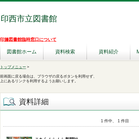
印西市立図書館
印旛図書館臨時窓口について
図書館ホーム
資料検索
資料紹介
トップメニュー
>
前画面に戻る場合は、ブラウザの戻るボタンを利用せず、
上にあるリンクを利用するようお願いします。
資料詳細
1 件中、 1 件目