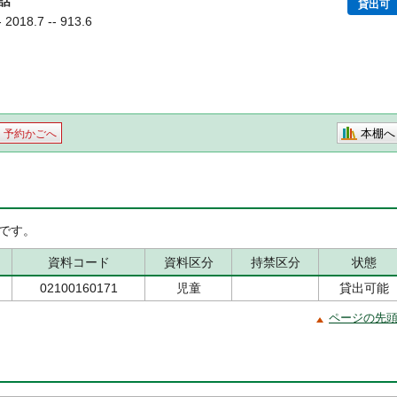
話
貸出可
18.7 -- 913.6
本棚へ
予約かごへ
です。
資料コード
資料区分
持禁区分
状態
02100160171
児童
貸出可能
ページの先