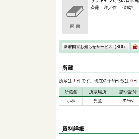
サブキャラたちの日本昔
斉藤 洋／作 -- 偕成社 -- 20
新着図書お知らせサービス（SDI）
所蔵
所蔵は
1
件です。現在の予約件数は
0
件
所蔵館
所蔵場所
請求記号
小林
児童
/F/サ/
資料詳細