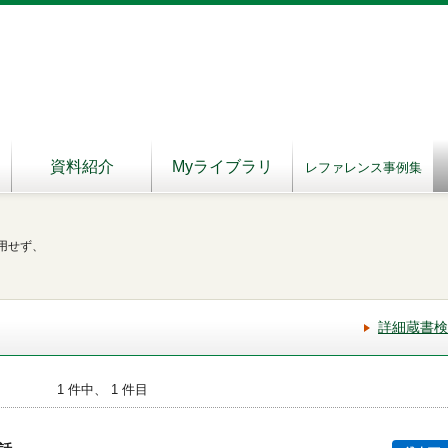
資料紹介
Myライブラリ
レファレンス事例集
用せず、
詳細蔵書検
1 件中、 1 件目