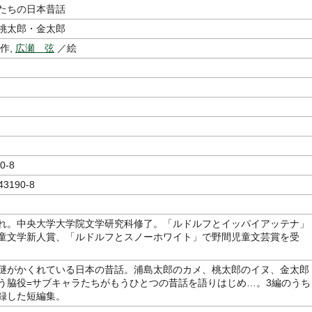
たちの日本昔話
桃太郎・金太郎
作,
広瀬 弦
／絵
0-8
43190-8
れ。中央大学大学院文学研究科修了。「ルドルフとイッパイアッテナ」
童文学新人賞、「ルドルフとスノーホワイト」で野間児童文芸賞を受
謎がかくれている日本の昔話。浦島太郎のカメ、桃太郎のイヌ、金太郎
う脇役=サブキャラたちがもうひとつの昔話を語りはじめ…。3編のうち
録した短編集。