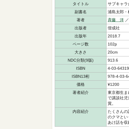
タイトル
サブキャラ
副書名
浦島太郎・
著者
斉藤 洋
／
出版者
偕成社
出版年
2018.7
ページ数
102p
大きさ
20cm
NDC分類(9版)
913.6
ISBN
4-03-64319
ISBN13桁
978-4-03-6
価格
¥1200
著者紹介
東京都生ま
で講談社児
賞。
内容紹介
たくさんの
のクマとい
あけ話を収