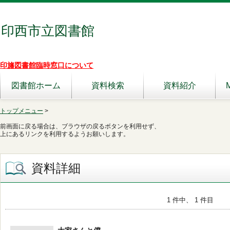
印西市立図書館
印旛図書館臨時窓口について
図書館ホーム
資料検索
資料紹介
トップメニュー
>
前画面に戻る場合は、ブラウザの戻るボタンを利用せず、
上にあるリンクを利用するようお願いします。
資料詳細
1 件中、 1 件目