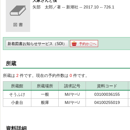
大家さんと僕
矢部 太郎／著 -- 新潮社 -- 2017.10 -- 726.1
新着図書お知らせサービス（SDI）
予約かごへ
所蔵
所蔵は
2
件です。現在の予約件数は
0
件です。
所蔵館
所蔵場所
請求記号
資料コード
そうふけ
一般
M//ヤベ/
03100036155
小倉台
般庫
M//ヤベ/
04100255019
資料詳細