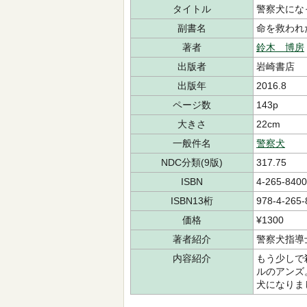
タイトル
警察犬にな
副書名
命を救われ
著者
鈴木 博房
出版者
岩崎書店
出版年
2016.8
ページ数
143p
大きさ
22cm
一般件名
警察犬
NDC分類(9版)
317.75
ISBN
4-265-8400
ISBN13桁
978-4-265-
価格
¥1300
著者紹介
警察犬指導
内容紹介
もう少しで
ルのアンズ
犬になりま