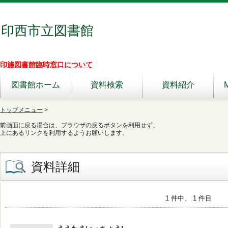
印西市立図書館
印旛図書館臨時窓口について
図書館ホーム
資料検索
資料紹介
トップメニュー
>
前画面に戻る場合は、ブラウザの戻るボタンを利用せず、
上にあるリンクを利用するようお願いします。
資料詳細
1 件中、 1 件目