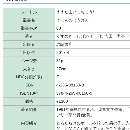
タイトル
ええたまいっちょう!
叢書名
えほんのぼうけん
叢書巻次
80
著者
くすのき しげのり
／作,
吉田 尚令
出版者
岩崎書店
出版年
2017.4
ページ数
31p
大きさ
27cm
NDC分類(9版)
E
ISBN
4-265-08150-9
ISBN13桁
978-4-265-08150-9
価格
¥1300
著者紹介
1961年徳島県生まれ。児童文学作家。「
フリー部門賞)受賞。
内容紹介
どろだらけのボールを拾った男の子。先
ど、お父さんが教えてくれたことを思い