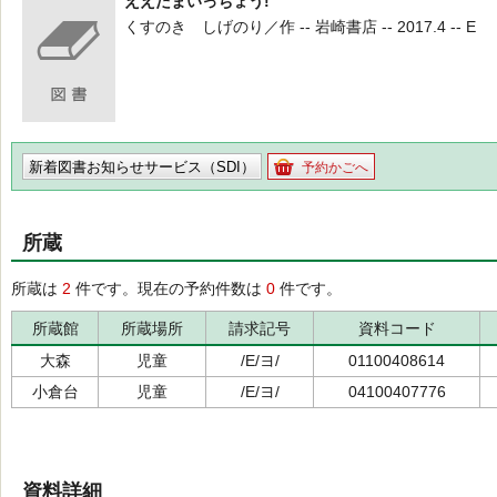
ええたまいっちょう!
くすのき しげのり／作 -- 岩崎書店 -- 2017.4 -- E
新着図書お知らせサービス（SDI）
予約かごへ
所蔵
所蔵は
2
件です。現在の予約件数は
0
件です。
所蔵館
所蔵場所
請求記号
資料コード
大森
児童
/E/ヨ/
01100408614
小倉台
児童
/E/ヨ/
04100407776
資料詳細