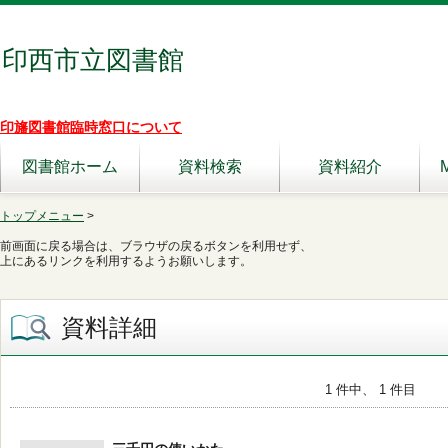
印西市立図書館
印旛図書館臨時窓口について
図書館ホーム
資料検索
資料紹介
トップメニュー
>
前画面に戻る場合は、ブラウザの戻るボタンを利用せず、
上にあるリンクを利用するようお願いします。
資料詳細
1 件中、 1 件目