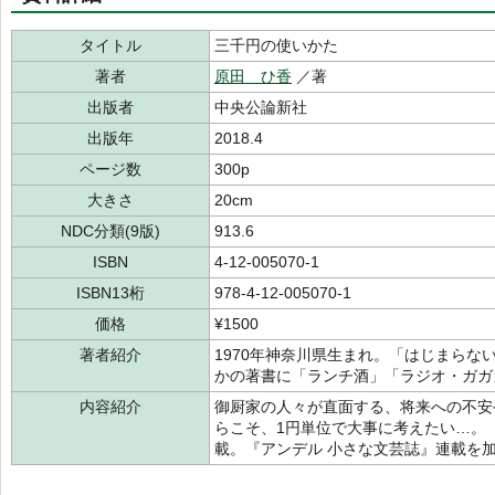
タイトル
三千円の使いかた
著者
原田 ひ香
／著
出版者
中央公論新社
出版年
2018.4
ページ数
300p
大きさ
20cm
NDC分類(9版)
913.6
ISBN
4-12-005070-1
ISBN13桁
978-4-12-005070-1
価格
¥1500
著者紹介
1970年神奈川県生まれ。「はじまら
かの著書に「ランチ酒」「ラジオ・ガガ
内容紹介
御厨家の人々が直面する、将来への不安
らこそ、1円単位で大事に考えたい…。
載。『アンデル 小さな文芸誌』連載を