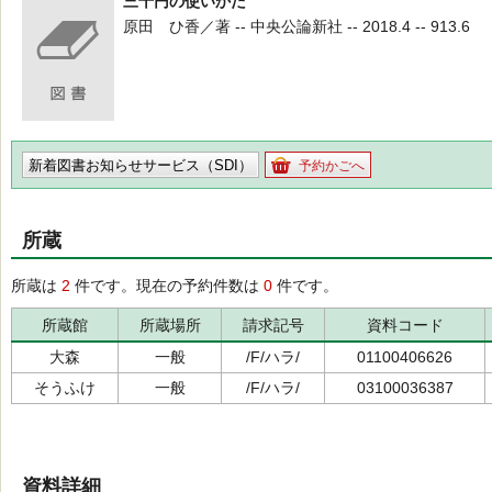
三千円の使いかた
原田 ひ香／著 -- 中央公論新社 -- 2018.4 -- 913.6
新着図書お知らせサービス（SDI）
予約かごへ
所蔵
所蔵は
2
件です。現在の予約件数は
0
件です。
所蔵館
所蔵場所
請求記号
資料コード
大森
一般
/F/ハラ/
01100406626
そうふけ
一般
/F/ハラ/
03100036387
資料詳細