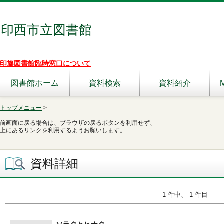
印西市立図書館
印旛図書館臨時窓口について
図書館ホーム
資料検索
資料紹介
トップメニュー
>
前画面に戻る場合は、ブラウザの戻るボタンを利用せず、
上にあるリンクを利用するようお願いします。
資料詳細
1 件中、 1 件目