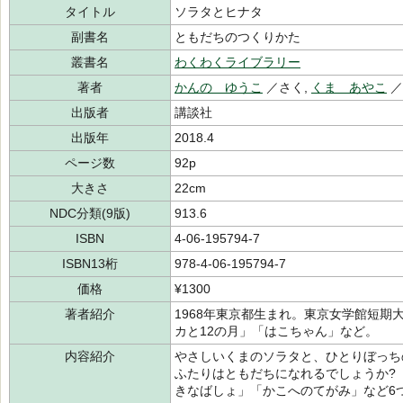
タイトル
ソラタとヒナタ
副書名
ともだちのつくりかた
叢書名
わくわくライブラリー
著者
かんの ゆうこ
／さく,
くま あやこ
出版者
講談社
出版年
2018.4
ページ数
92p
大きさ
22cm
NDC分類(9版)
913.6
ISBN
4-06-195794-7
ISBN13桁
978-4-06-195794-7
価格
¥1300
著者紹介
1968年東京都生まれ。東京女学館短
カと12の月」「はこちゃん」など。
内容紹介
やさしいくまのソラタと、ひとりぼっち
ふたりはともだちになれるでしょうか?
きなばしょ」「かこへのてがみ」など6