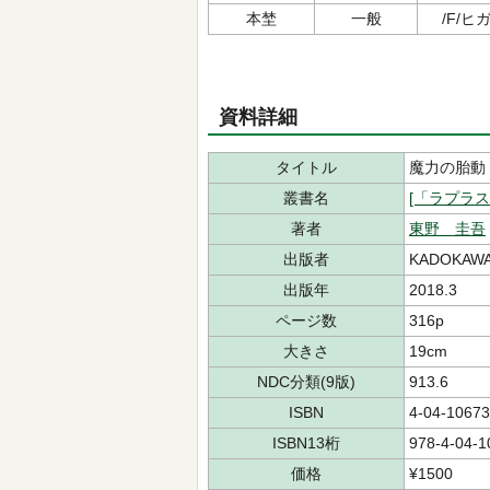
本埜
一般
/F/ヒガ
資料詳細
タイトル
魔力の胎動
叢書名
[「ラプラ
著者
東野 圭吾
出版者
KADOKAW
出版年
2018.3
ページ数
316p
大きさ
19cm
NDC分類(9版)
913.6
ISBN
4-04-10673
ISBN13桁
978-4-04-1
価格
¥1500