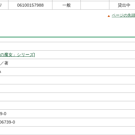
/
06100157988
一般
貸出中
ページの先
スの魔女」シリーズ]
／著
A
9-0
06739-0