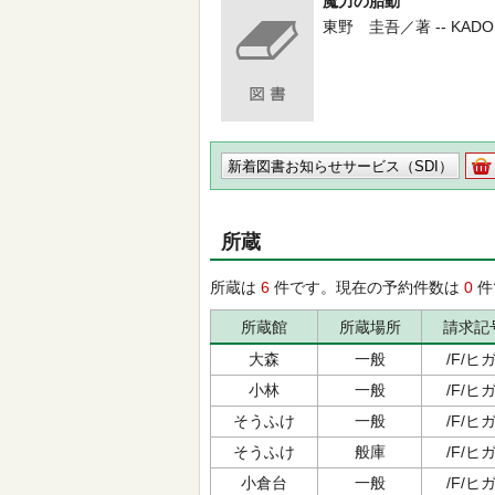
魔力の胎動
東野 圭吾／著 -- KADOKAWA
新着図書お知らせサービス（SDI）
所蔵
所蔵は
6
件です。現在の予約件数は
0
件
所蔵館
所蔵場所
請求記
大森
一般
/F/ヒガ
小林
一般
/F/ヒガ
そうふけ
一般
/F/ヒガ
そうふけ
般庫
/F/ヒガ
小倉台
一般
/F/ヒガ