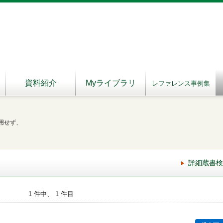
資料紹介
Myライブラリ
レファレンス事例集
用せず、
詳細蔵書検
1 件中、 1 件目