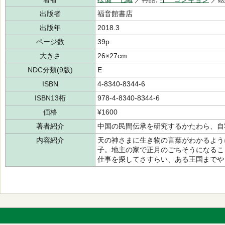
出版者
福音館書店
出版年
2018.3
ページ数
39p
大きさ
26×27cm
NDC分類(9版)
E
ISBN
4-8340-8344-6
ISBN13桁
978-4-8340-8344-6
価格
¥1600
著者紹介
中国の民間伝承を研究するかたわら、自
内容紹介
天の神さまに生き物の言葉がわかるよう
子。地主の家で正月のごちそうになるこ
仕事を探してさすらい、ある王国までや