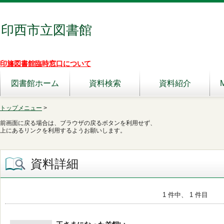
印西市立図書館
印旛図書館臨時窓口について
図書館ホーム
資料検索
資料紹介
トップメニュー
>
前画面に戻る場合は、ブラウザの戻るボタンを利用せず、
上にあるリンクを利用するようお願いします。
資料詳細
1 件中、 1 件目