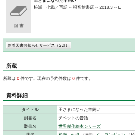
王さまになった羊飼い
松瀬 七織／再話 -- 福音館書店 -- 2018.3 -- E
新着図書お知らせサービス（SDI）
所蔵
所蔵は
0
件です。現在の予約件数は
0
件です。
資料詳細
タイトル
王さまになった羊飼い
副書名
チベットの昔話
叢書名
世界傑作絵本シリーズ
著者
松瀬 七織
／再話,
イ ヨンギョン
／