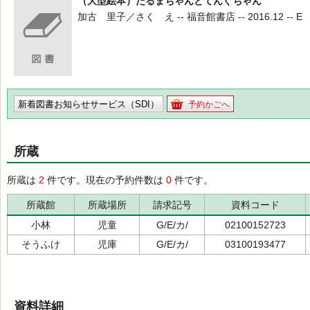
（大型絵本）だるまちゃんとてんぐちゃん
加古 里子／さく え -- 福音館書店 -- 2016.12 -- E
新着図書お知らせサービス（SDI）
予約かごへ
所蔵
所蔵は
2
件です。現在の予約件数は
0
件です。
所蔵館
所蔵場所
請求記号
資料コード
小林
児童
G/E/カ/
02100152723
そうふけ
児庫
G/E/カ/
03100193477
資料詳細