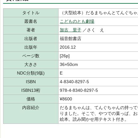
タイトル
（大型絵本）だるまちゃんとてんぐちゃ
叢書名
こどものとも劇場
著者
加古 里子
／さく え
出版者
福音館書店
出版年
2016.12
ページ数
[26p]
大きさ
36×50cm
NDC分類(9版)
E
ISBN
4-8340-8297-5
ISBN13桁
978-4-8340-8297-5
価格
¥8600
内容紹介
だるまちゃんは、てんぐちゃんの持って
りました。そこで、やつでの葉っぱ、お
絵本。読み聞かせ用テキスト付き。