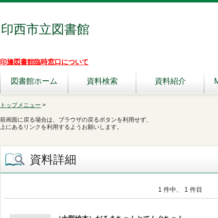
印西市立図書館
印旛図書館臨時窓口について
図書館ホーム
資料検索
資料紹介
トップメニュー
>
前画面に戻る場合は、ブラウザの戻るボタンを利用せず、
上にあるリンクを利用するようお願いします。
資料詳細
1 件中、 1 件目