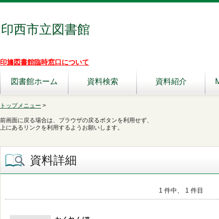
印西市立図書館
印旛図書館臨時窓口について
図書館ホーム
資料検索
資料紹介
トップメニュー
>
前画面に戻る場合は、ブラウザの戻るボタンを利用せず、
上にあるリンクを利用するようお願いします。
資料詳細
1 件中、 1 件目